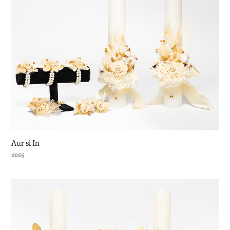
Aur si In
2025